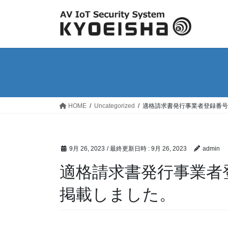
コ
ナ
ン
ビ
テ
ゲ
ン
ー
ツ
シ
へ
ョ
ス
ン
キ
に
ッ
移
HOME
Uncategorized
適格請求書発行事業者登録番号
プ
動
9月 26, 2023
/ 最終更新日時 :
9月 26, 2023
admin
適格請求書発行事業者
掲載しました。