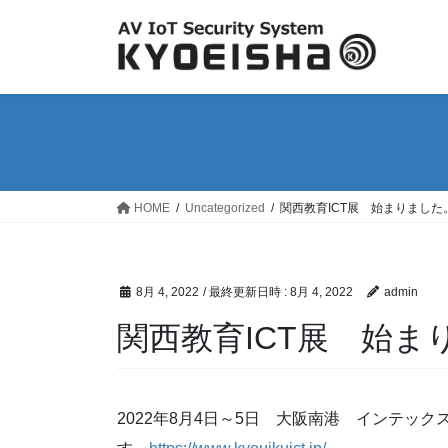
コ
ナ
ン
ビ
テ
ゲ
ン
ー
ツ
シ
へ
ョ
ス
ン
キ
に
ッ
移
HOME
Uncategorized
関西教育ICT展 始まりました
プ
動
8月 4, 2022
/ 最終更新日時 :
8月 4, 2022
admin
関西教育ICT展 始ま
2022年8月4日～5日 大阪南港 インテッ